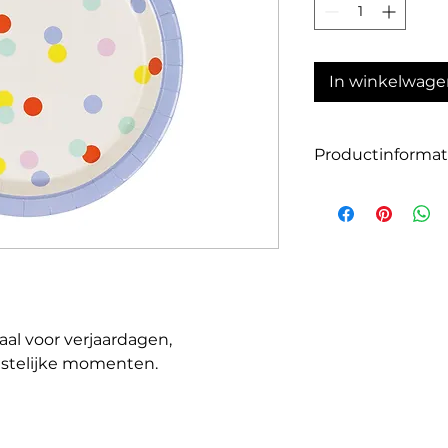
In winkelwage
Productinformat
Aantal: 6
Materiaal: papier /
Grootte: 23 cm
eaal voor verjaardagen,
stelijke momenten.