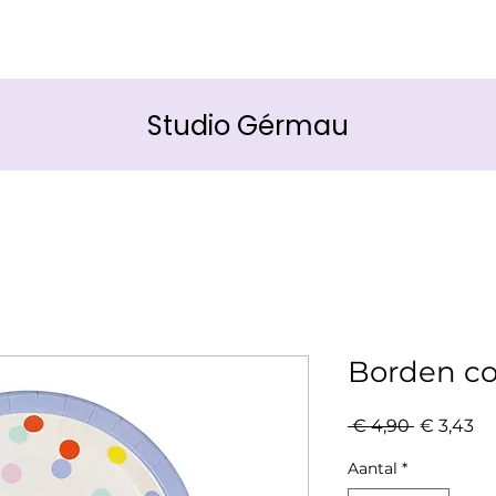
Studio Gérmau
Borden co
Normale
Ve
 € 4,90 
€ 3,43
prijs
Aantal
*