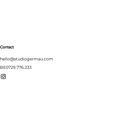
Contact
hello@studiogermau.com
BE0729.776.233