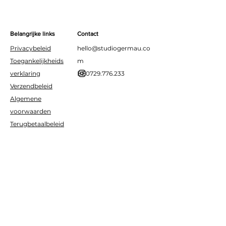
Belangrijke links
Contact
Privacybeleid
hello@studiogermau.co
Toegankelijkheids
m
verklaring
BE0729.776.233
Verzendbeleid
Algemene
voorwaarden
Terugbetaalbeleid