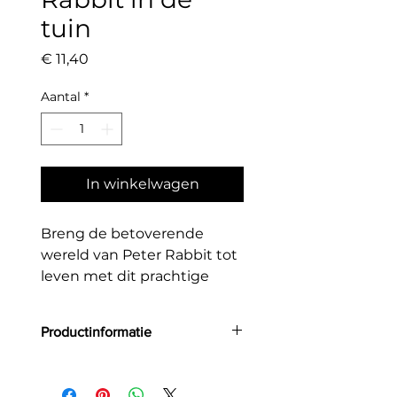
tuin
Prijs
€ 11,40
Aantal
*
In winkelwagen
Breng de betoverende
wereld van Peter Rabbit tot
leven met dit prachtige
feestbord vol zachte,
nostalgische illustraties. Een
Productinformatie
sfeervolle blikvanger voor
elke feesttafel.
Aantal: 8
Grootte: 26 cm x 26cm