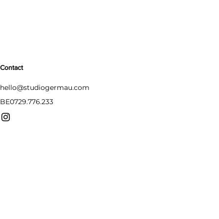
Contact
hello@studiogermau.com
BE0729.776.233