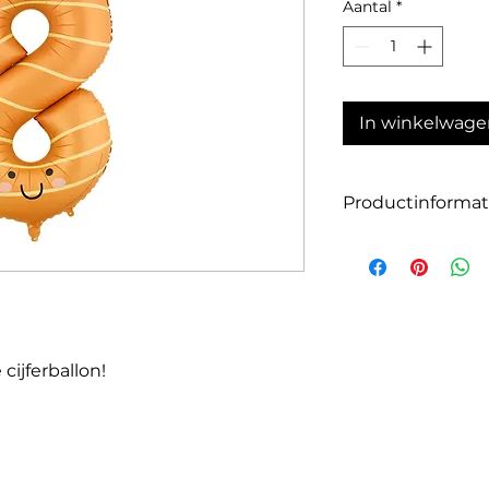
Aantal
*
In winkelwage
Productinformat
Grootte: 86 cm
Materiaal: Hoogwaa
Geschikt voor heli
 cijferballon!