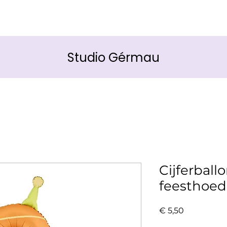
Studio Gérmau
Cijferball
feesthoed
Prijs
€ 5,50