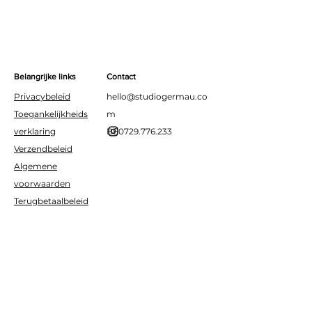
Belangrijke links
Contact
Privacybeleid
hello@studiogermau.co
Toegankelijkheids
m
verklaring
BE0729.776.233
Verzendbeleid
Algemene
voorwaarden
Terugbetaalbeleid