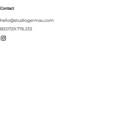
Contact
hello@studiogermau.com
BE0729.776.233