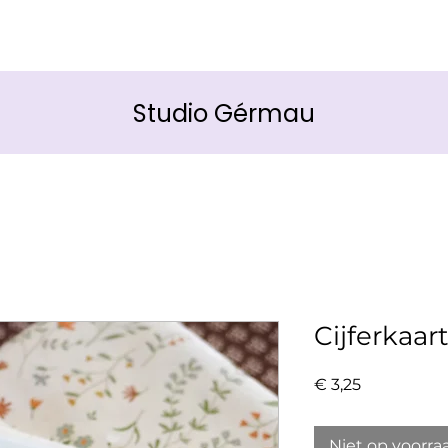
Studio Gérmau
Cijferkaart
Prijs
€ 3,25
Niet op voorra