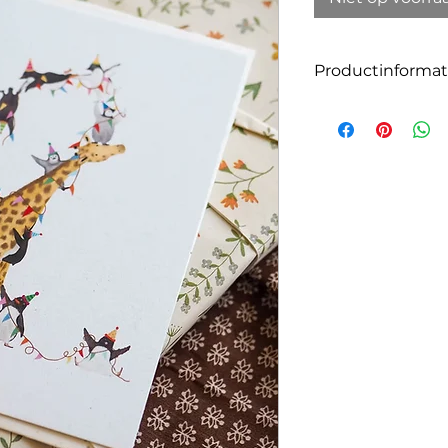
Productinformat
Grootte: A6
Aantal: 1
Materiaal:
Deze kaart is gedru
Het milieuvriendel
groene energie gep
aan het papier is d
vervangen wordt d
40% van de gebruik
papier. Door op de
de druk op boomka
Met envelop gemaa
tulpenbollen.