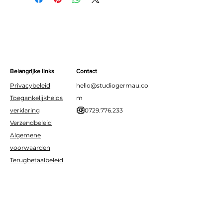
racefeestjes, verjaardagen of
sportieve evenementen.
Belangrijke links
Contact
Privacybeleid
hello@studiogermau.co
Toegankelijkheids
m
verklaring
BE0729.776.233
Verzendbeleid
Algemene
voorwaarden
Terugbetaalbeleid