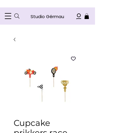
Studio Gérmau
Cupcake
prikkers race