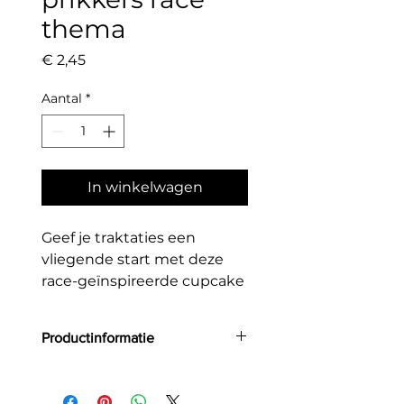
thema
Prijs
€ 2,45
Aantal
*
In winkelwagen
Geef je traktaties een
vliegende start met deze
race-geïnspireerde cupcake
toppers! De set bestaat uit
vier unieke ontwerpen: een
Productinformatie
raceauto, brandend wiel,
geblokte finishvlag en
Aantal: 4
gouden trofee. Perfect voor