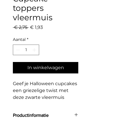
toppers
vleermuis
Normale
Verkoopprijs
 € 2,75 
€ 1,93
prijs
Aantal
*
In winkelwagen
Geef je Halloween cupcakes
een griezelige twist met
deze zwarte vleermuis
caketoppers! Perfect voor
Halloweenfeestjes, spooky
Productinformatie
traktaties of een vampier-
thema. De glanzende
Aantal: 6