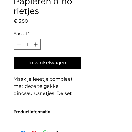
Papieren dino
rietjes
Prijs
€ 3,50
Aantal
*
In winkelwagen
Maak je feestje compleet
met deze te gekke
dinosaurusrietjes! De set
bestaat uit 6 papieren
rietjes in frisse groentinten,
Productinformatie
elk versierd met een
schattige Pteranodon.
Inhoud:
6 papieren rietjes met
Perfect voor kinderfeestjes
dinosaurusdecoratie