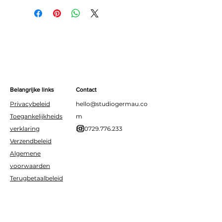
stevige groene letters.
Ideaal voor een
verjaardagsfeestje in dino-
thema.
Belangrijke links
Contact
Privacybeleid
hello@studiogermau.co
Toegankelijkheids
m
verklaring
BE0729.776.233
Verzendbeleid
Algemene
voorwaarden
Terugbetaalbeleid