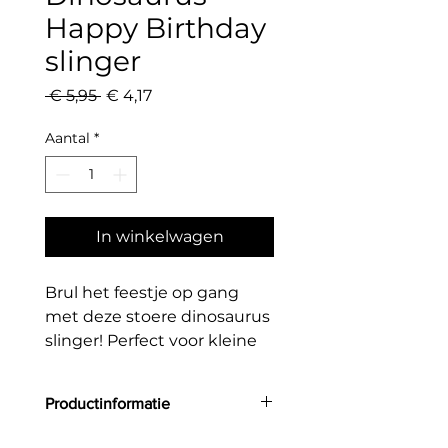
Happy Birthday
slinger
Normale
Verkoopprijs
 € 5,95 
€ 4,17
prijs
Aantal
*
In winkelwagen
Brul het feestje op gang
met deze stoere dinosaurus
slinger! Perfect voor kleine
avonturiers en dino-fans. De
slinger bevat kleurrijke
Productinformatie
dinofiguren, palmbomen en
de tekst “Happy Birthday” in
Grootte: 3 m