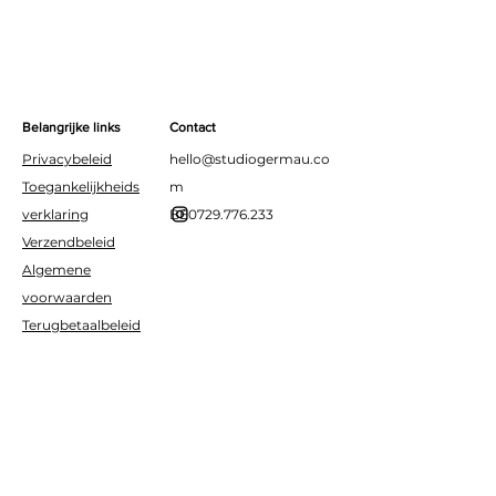
Belangrijke links
Contact
Privacybeleid
hello@studiogermau.co
Toegankelijkheids
m
verklaring
BE0729.776.233
Verzendbeleid
Algemene
voorwaarden
Terugbetaalbeleid