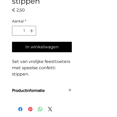
stippen
Prijs
€ 2,50
Aantal
*
In winkelwagen
Set van vrolijke feesttoeters
met speelse confetti
stippen.
Productinformatie
Aantal:6