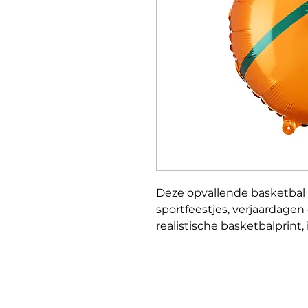
Deze opvallende basketbal f
sportfeestjes, verjaardagen
realistische basketbalprint
lucht of helium en zorgt me
sfeer.