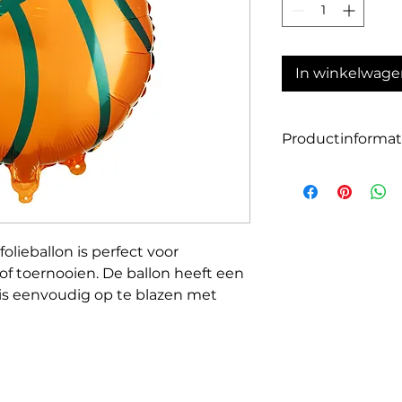
In winkelwage
Productinformat
Grootte: 35x35 cm 
Materiaal: hoogwaa
Geschikt voor heli
olieballon is perfect voor
 of toernooien. De ballon heeft een
, is eenvoudig op te blazen met
teen voor een stoere, feestelijke