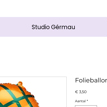
Studio Gérmau
Folieballo
Prijs
€ 3,50
Aantal
*