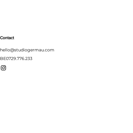
Contact
hello@studiogermau.com
BE0729.776.233