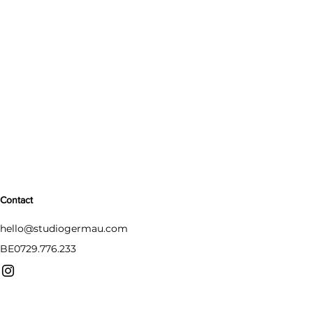
Contact
hello@studiogermau.com
BE0729.776.233