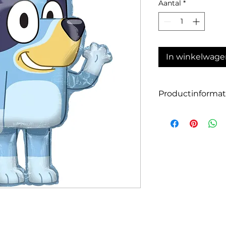
Aantal
*
In winkelwage
Productinformat
Grootte: 60 x 81 c
Kleur: blauw
Materiaal: folie
Geschikt voor heli