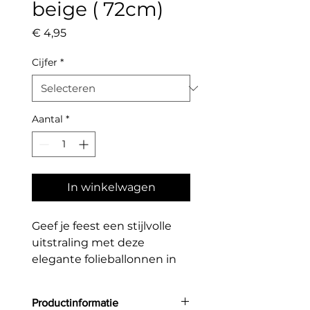
beige ( 72cm)
Prijs
€ 4,95
Cijfer
*
Aantal
*
In winkelwagen
Geef je feest een stijlvolle
uitstraling met deze
elegante folieballonnen in
cijfervorm (0 t/m 9) in een
trendy beige kleur. Perfect
Productinformatie
voor verjaardagen, jubilea,