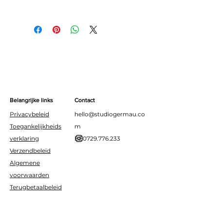
babyshowers en andere
Cijfers: 0 t/m 9 beschikbaar
mijlpalen.
Grootte: 72 cm (opgeblazen)
Materiaal: Hoogwaardige
glanzende folie
Geschikt voor: Lucht & helium
Belangrijke links
Contact
Privacybeleid
hello@studiogermau.co
Toegankelijkheids
m
verklaring
BE0729.776.233
Verzendbeleid
Algemene
voorwaarden
Terugbetaalbeleid