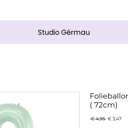
Studio Gérmau
Folieballo
( 72cm)
Normale
Ve
 € 4,95 
€ 3,47
prijs