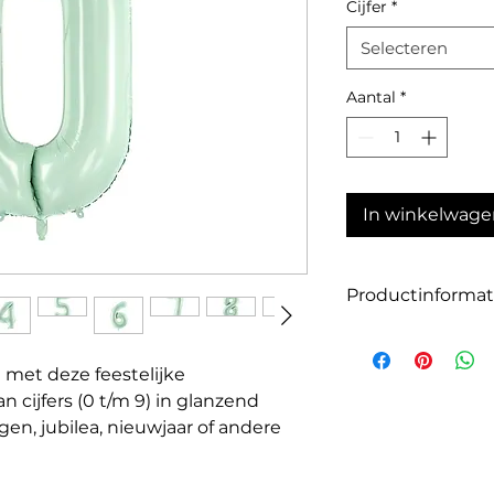
Cijfer
*
Selecteren
Aantal
*
In winkelwage
Productinformat
Verkrijgbare cijfers
Hoogte: 72 cm ( o
 met deze feestelijke
Kleur: Glanzend gr
n cijfers (0 t/m 9) in glanzend
Materiaal: Hoogwaa
gen, jubilea, nieuwjaar of andere
Geschikt voor: Zow
etal centraal staat.