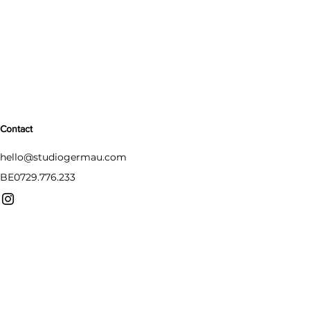
Contact
hello@studiogermau.com
BE0729.776.233