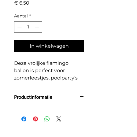
Prijs
€ 6,50
Aantal
*
In winkelwagen
Deze vrolijke flamingo
ballon is perfect voor
zomerfeestjes, poolparty's
en tropische decoraties.
Productinformatie
Grootte: 65x67 cm
Materiaal: folie
Geschikt voor helium & lucht