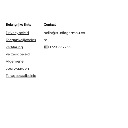
Belangrijke links
Contact
Privacybeleid
hello@studiogermau.co
Toegankelijkheids
m
verklaring
BE0729.776.233
Verzendbeleid
Algemene
voorwaarden
Terugbetaalbeleid