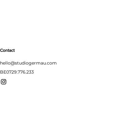
Contact
hello@studiogermau.com
BE0729.776.233