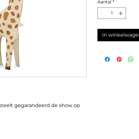
Aantal
*
In winkelwage
n steelt gegarandeerd de show op