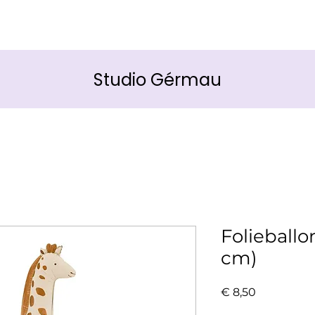
Studio Gérmau
Folieballo
cm)
Prijs
€ 8,50