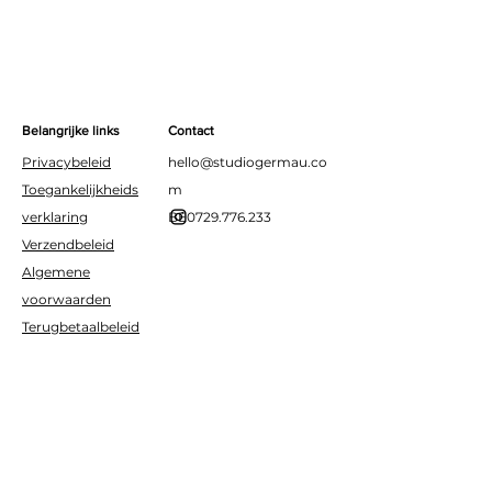
Materiaal:
Sterk folie – geschikt
sportthema’s!
voor lucht of helium
Belangrijke links
Contact
Privacybeleid
hello@studiogermau.co
Toegankelijkheids
m
verklaring
BE0729.776.233
Verzendbeleid
Algemene
voorwaarden
Terugbetaalbeleid