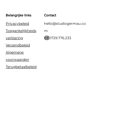
Belangrijke links
Contact
Privacybeleid
hello@studiogermau.co
Toegankelijkheids
m
verklaring
BE0729.776.233
Verzendbeleid
Algemene
voorwaarden
Terugbetaalbeleid