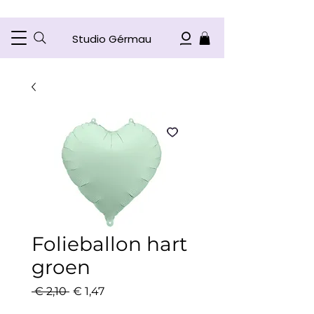
Studio Gérmau
Folieballon hart
groen
Normale
Verkoopprijs
 € 2,10 
€ 1,47
prijs