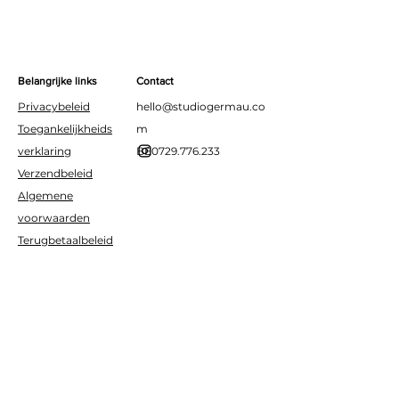
babyshower of
kinderverjaardag. Kan
gevuld worden met lucht of
helium.
Belangrijke links
Contact
Privacybeleid
hello@studiogermau.co
Toegankelijkheids
m
verklaring
BE0729.776.233
Verzendbeleid
Algemene
voorwaarden
Terugbetaalbeleid