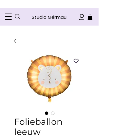
Studio Gérmau
Folieballon
leeuw