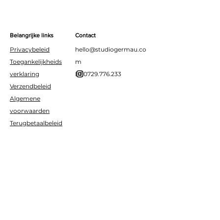
Belangrijke links
Contact
Privacybeleid
hello@studiogermau.co
Toegankelijkheids
m
verklaring
BE0729.776.233
Verzendbeleid
Algemene
voorwaarden
Terugbetaalbeleid