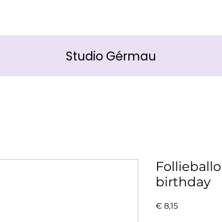
Studio Gérmau
Follieball
birthday
Prijs
€ 8,15