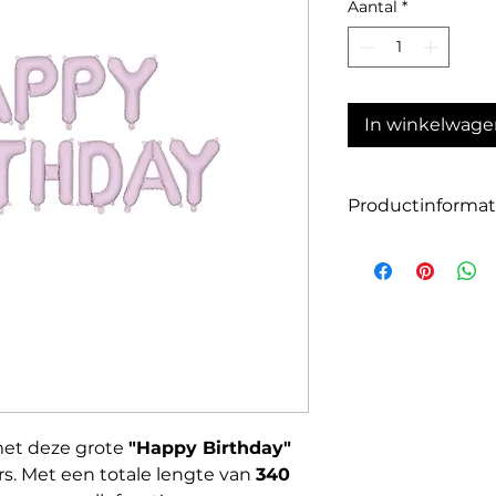
Aantal
*
In winkelwage
Productinformat
Afmeting: ca. 340 
Kleur: Paars
Tekst: “Happy Birth
Materiaal: Folie va
 met deze grote
"Happy Birthday"
s. Met een totale lengte van
340