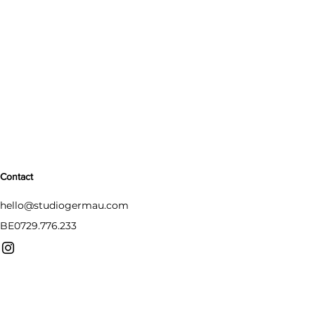
Contact
hello@studiogermau.com
BE0729.776.233