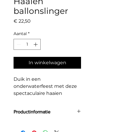
Haaien
ballonslinger
Prijs
€ 22,50
Aantal
*
In winkelwagen
Duik in een
onderwaterfeest met deze
spectaculaire haaien
ballonslinger.
Perfect voor kinderfeestjes
Productinformatie
in thema.
Deze ballonslinger wordt
Grootte: 150x95cm
geleverd als complete DIY-
Deze set bevat: 42 ballonnen, 4