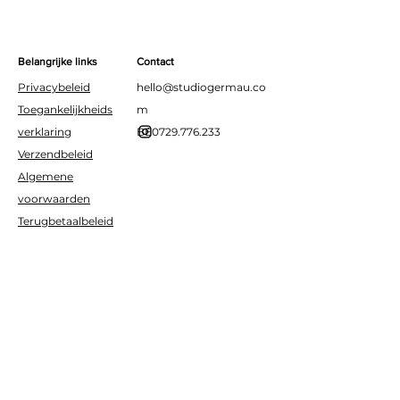
angstaanjagende setting.
Belangrijke links
Contact
Privacybeleid
hello@studiogermau.co
Toegankelijkheids
m
verklaring
BE0729.776.233
Verzendbeleid
Algemene
voorwaarden
Terugbetaalbeleid