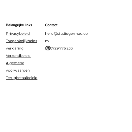
Belangrijke links
Contact
Privacybeleid
hello@studiogermau.co
Toegankelijkheids
m
verklaring
BE0729.776.233
Verzendbeleid
Algemene
voorwaarden
Terugbetaalbeleid