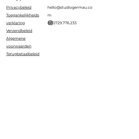
Privacybeleid
hello@studiogermau.co
Toegankelijkheids
m
verklaring
BE0729.776.233
Verzendbeleid
Algemene
voorwaarden
Terugbetaalbeleid