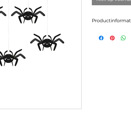
Productinformat
Grootte: 27 x 17 cm
Materiaal: Papier
Aantal: 5
Zelf samen te stell