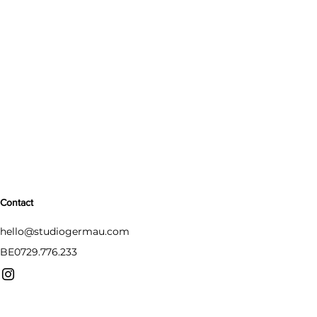
Contact
hello@studiogermau.com
BE0729.776.233