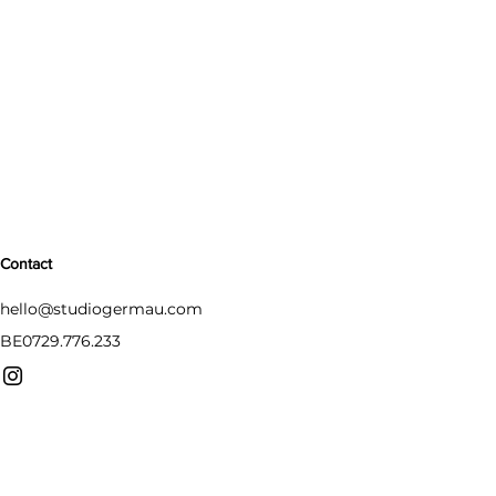
Contact
hello@studiogermau.com
BE0729.776.233