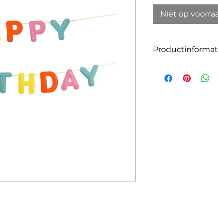
Niet op voorra
Productinformat
Grootte: 15 cm x 
Materiaal: stof