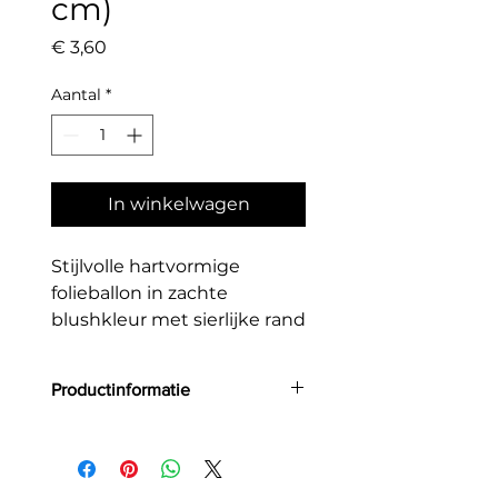
cm)
Prijs
€ 3,60
Aantal
*
In winkelwagen
Stijlvolle hartvormige
folieballon in zachte
blushkleur met sierlijke rand
en het woord
“love”
. Perfect
voor Valentijnsdag,
Productinformatie
bruiloften en romantische
feestdecoratie. Geschikt
Grootte: 50 x 47 cm
voor lucht en helium.
Materiaal: Hoogwaardige folie
Geschikt voor helium & lucht