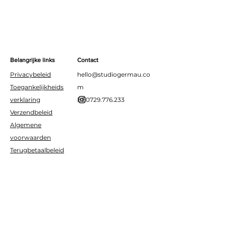
Belangrijke links
Contact
Privacybeleid
hello@studiogermau.co
Toegankelijkheids
m
verklaring
BE0729.776.233
Verzendbeleid
Algemene
voorwaarden
Terugbetaalbeleid