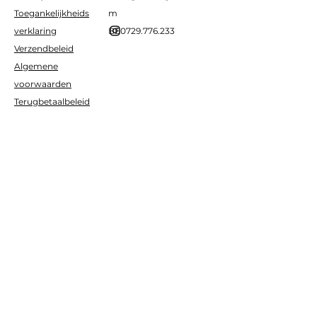
Toegankelijkheids
m
verklaring
BE0729.776.233
Verzendbeleid
Algemene
voorwaarden
Terugbetaalbeleid