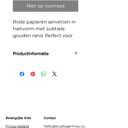
Niet op voorraad
Rode papieren servetten in
hartvorm met subtiele
gouden rand. Perfect voor
valentijnsdag.
Productinformatie
Aantal: 20
Grootte: 14.3x12.5 cm
Belangrijke links
Contact
Privacybeleid
hello@studiogermau.co