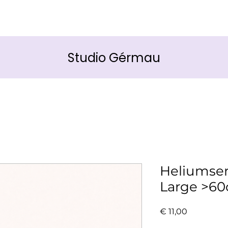
Studio Gérmau
Heliumserv
Large >6
Prijs
€ 11,00