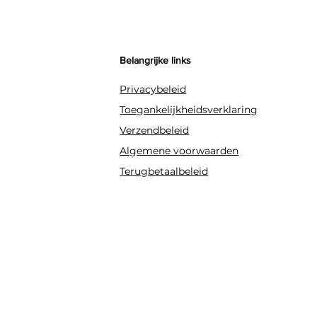
Latex ballonnen helium 
Follieballonnen hun he
afhankelijk van formaat
Belangrijke links
Privacybeleid
Toegankelijkheidsverklaring
Verzendbeleid
Algemene voorwaarden
Terugbetaalbeleid