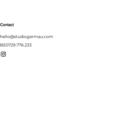
Contact
hello@studiogermau.com
BE0729.776.233