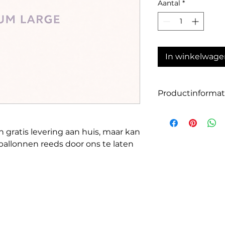
Aantal
*
In winkelwage
Productinformat
Helium Small:
Latex ballon ( pr
n gratis levering aan huis, maar kan
+- 6 u zweeftijd
 ballonnen reeds door ons te laten
Helium Medium:
Folieballon for
 meerprijs.
Zweeftijd 2 tot 
Helium Large:
m onmiddelijk te stralen bij
Folieballon fo
Zweeftijd 2 tot 