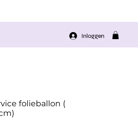
Inloggen
ice folieballon (
0cm)