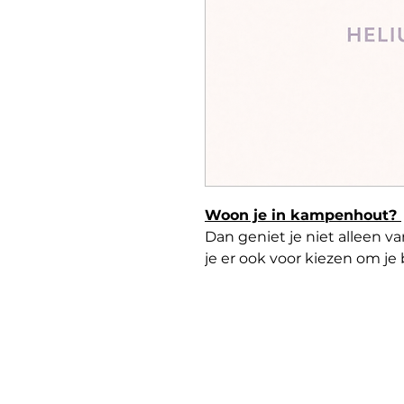
Woon je in kampenhout?
Dan geniet je niet alleen va
je er ook voor kiezen om je
vullen let helium tegen een
Zo zijn je ballonnen klaar o
levering.
Hou er rekening mee dat: