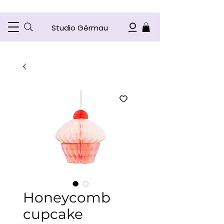
Studio Gérmau
Honeycomb
cupcake