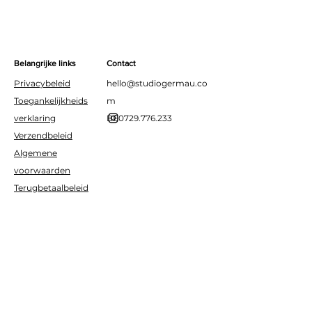
eenvoudig op met het
bijgevoegde touwtje of zet
hem neer als tafeldecoratie.
Perfect voor verjaardagen,
Belangrijke links
Contact
babyshowers of een high
Privacybeleid
hello@studiogermau.co
tea!
Toegankelijkheids
m
verklaring
BE0729.776.233
Verzendbeleid
Algemene
voorwaarden
Terugbetaalbeleid