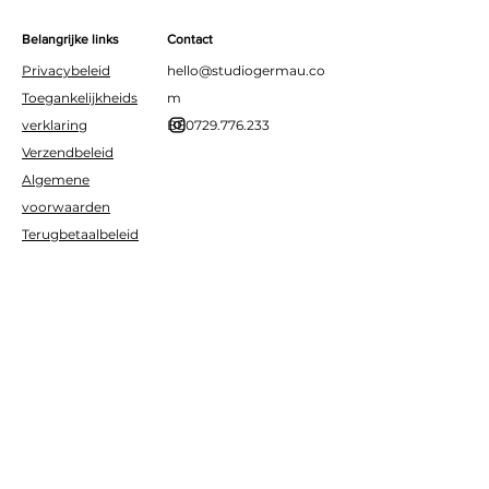
andere kleuren en maten
voor een speels en feestelijk
Belangrijke links
Contact
effect.
Privacybeleid
hello@studiogermau.co
Toegankelijkheids
m
verklaring
BE0729.776.233
Verzendbeleid
Algemene
voorwaarden
Terugbetaalbeleid