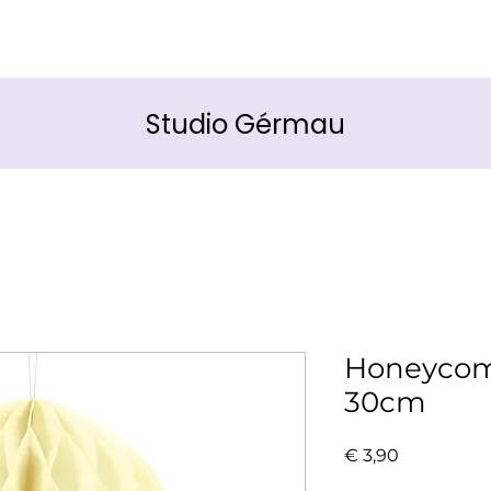
Studio Gérmau
Honeycom
30cm
Prijs
€ 3,90