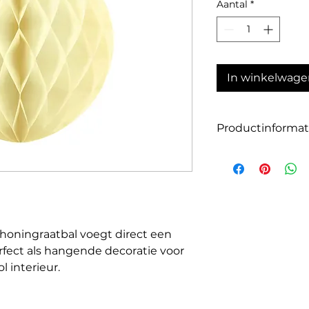
Aantal
*
In winkelwage
Productinformat
Aantal: 1
Grootte: 30 cm
Kleur: geel
Materiaal: Stevig p
honingraatbal voegt direct een
rfect als hangende decoratie voor
ol interieur.