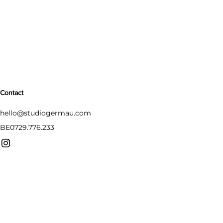
Contact
hello@studiogermau.com
BE0729.776.233