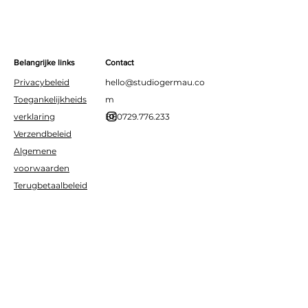
Belangrijke links
Contact
Privacybeleid
hello@studiogermau.co
Toegankelijkheids
m
verklaring
BE0729.776.233
Verzendbeleid
Algemene
voorwaarden
Terugbetaalbeleid