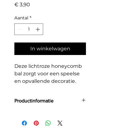
Prijs
€ 3,90
Aantal
*
In winkelwagen
Deze lichtroze honeycomb
bal zorgt voor een speelse
en opvallende decoratie.
Perfect om kleur en
vrolijkheid toe te voegen
Productinformatie
aan elk feest!
Aantal: 1
Kleur: lichtroze
Grootte: 30 cm
Materiaal: stevig papier
(herbruikbaar)