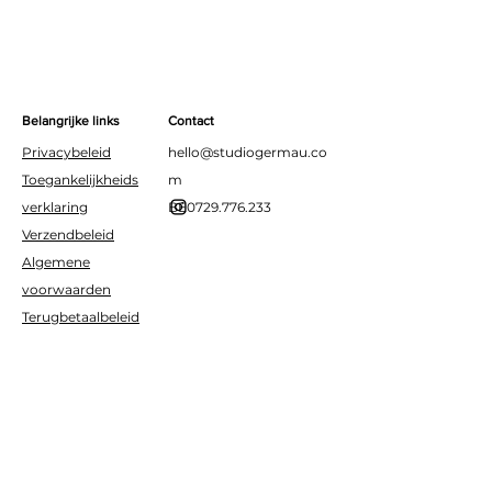
Ideaal voor verjaardagen,
jubilea of andere
feestmomenten.
Belangrijke links
Contact
Privacybeleid
hello@studiogermau.co
Toegankelijkheids
m
verklaring
BE0729.776.233
Verzendbeleid
Algemene
voorwaarden
Terugbetaalbeleid