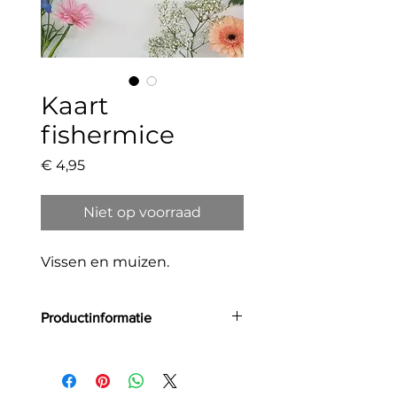
Kaart
fishermice
Prijs
€ 4,95
Niet op voorraad
Vissen en muizen.
Productinformatie
Grootte: A5
Aantal: 1
Materiaal: