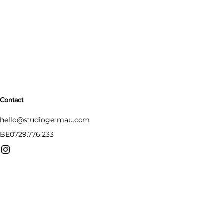
Contact
hello@studiogermau.com
BE0729.776.233