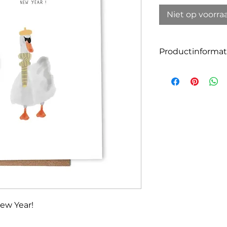
Niet op voorra
Productinformat
Maat A6 - gevouwe
en enveloppen zijn
Europese certific
gecertificeerd
Met kraft envelop
ew Year!