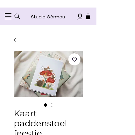
Studio Gérmau
Kaart
paddenstoel
feestje