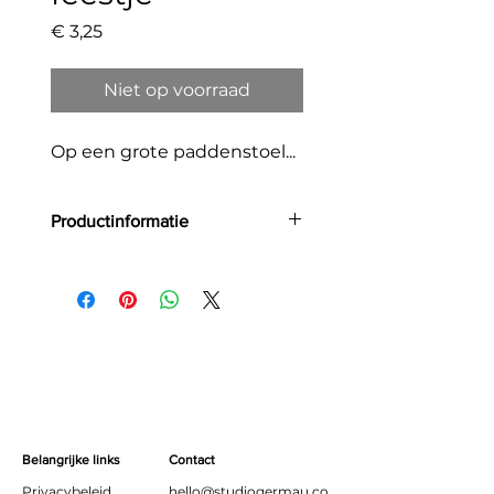
Prijs
€ 3,25
Niet op voorraad
Op een grote paddenstoel...
Productinformatie
Grootte: A6
Aantal: 1
Materiaal:
Deze kaart is gedrukt op Favini
Crush in 350gr. Het
milieuvriendelijke papier wordt
met 100% groene energie
geproduceerd in Italië. Bijzonder
aan het papier is dat 15% van de
Belangrijke links
Contact
papierpulp vervangen wordt
Privacybeleid
hello@studiogermau.co