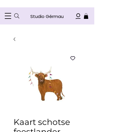
Studio Gérmau
Kaart schotse
feestlander