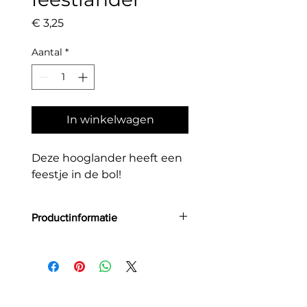
Prijs
€ 3,25
Aantal
*
In winkelwagen
Deze hooglander heeft een
feestje in de bol!
Productinformatie
Grootte: A6
Aantal: 1
Materiaal:
Deze kaart is gedrukt op Favini
Crush in 350gr. Het