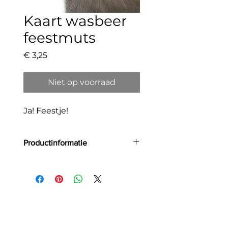
Kaart wasbeer
feestmuts
Prijs
€ 3,25
Niet op voorraad
Ja! Feestje!
Productinformatie
Grootte: A6
Aantal: 1
Materiaal:
Deze kaart is gedrukt op Favini
Crush in 350gr. Het
milieuvriendelijke papier wordt
met 100% groene energie