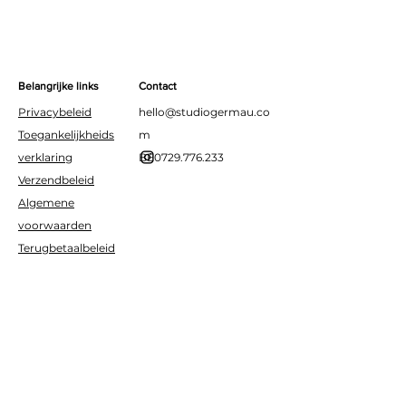
certificaten ontvangen — FSC-
gecertificeerd
Met kraft envelop
Belangrijke links
Contact
Privacybeleid
hello@studiogermau.co
Toegankelijkheids
m
verklaring
BE0729.776.233
Verzendbeleid
Algemene
voorwaarden
Terugbetaalbeleid