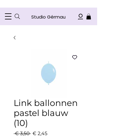
Studio Gérmau
Link ballonnen
pastel blauw
(10)
Normale
Verkoopprijs
 € 3,50 
€ 2,45