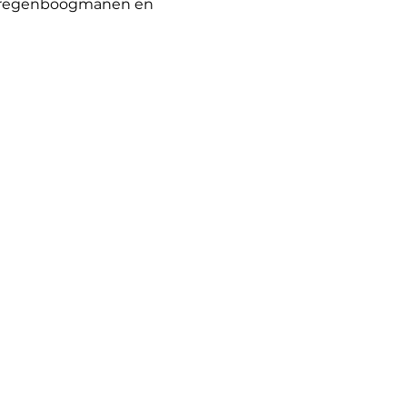
, regenboogmanen en
e ballon pure magie uit. Perfect
abyshowers of gewoon als vrolijke
er.