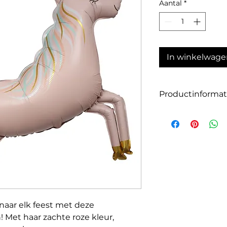
Aantal
*
In winkelwage
Productinformat
Aantal: 1
Materiaal: folie
Geschikt voor: Luc
Afmeting (opgebla
naar elk feest met deze
! Met haar zachte roze kleur,