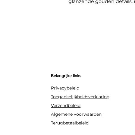
glanzende gouden details
sterrenaccenten straalt dez
voor verjaardagsfeestjes, b
eyecatcher in de kinderkam
Belangrijke links
Privacybeleid
Toegankelijkheidsverklaring
Verzendbeleid
Algemene voorwaarden
Terugbetaalbeleid