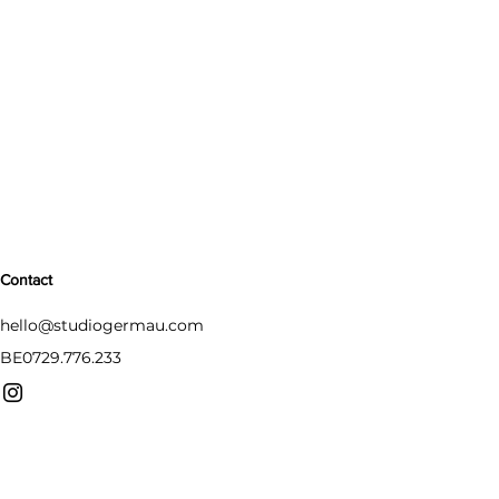
Contact
hello@studiogermau.com
BE0729.776.233