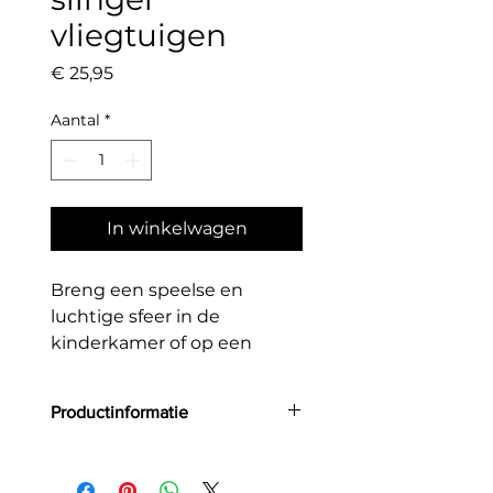
vliegtuigen
Prijs
€ 25,95
Aantal
*
In winkelwagen
Breng een speelse en
luchtige sfeer in de
kinderkamer of op een
feestje met deze kleurrijke
slinger!
Productinformatie
De slinger bestaat uit
vrolijke vlaggetjes in
Grootte: 45,5 x 38,5 x 0,5 cm
verschillende patronen en