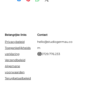
schattige vliegtuigjes die
door de wolken vliegen.
Perfect als decoratie voor
een babykamer,
kinderkamer, verjaardag of
themafeest.
Belangrijke links
Contact
Privacybeleid
hello@studiogermau.co
Toegankelijkheids
m
verklaring
BE0729.776.233
Verzendbeleid
Algemene
voorwaarden
Terugbetaalbeleid