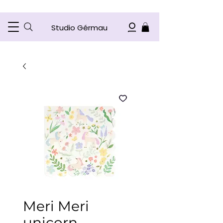
Studio Gérmau
Meri Meri
unicorn