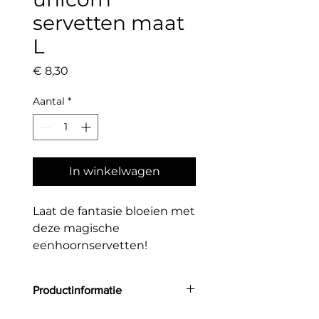
servetten maat
L
Prijs
€ 8,30
Aantal
*
In winkelwagen
Laat de fantasie bloeien met
deze magische
eenhoornservetten!
Versierd met lieve
eenhoorns, kleurrijke
Productinformatie
bloemen en glinsterende
gouden sterretjes, zijn ze
Aantal: 16