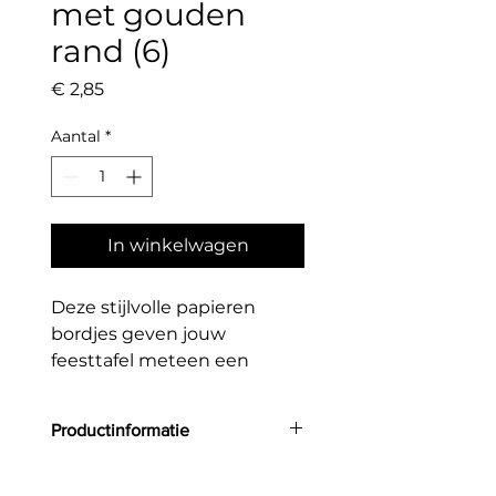
met gouden
rand (6)
Prijs
€ 2,85
Aantal
*
In winkelwagen
Deze stijlvolle papieren
bordjes geven jouw
feesttafel meteen een
elegante uitstraling. Het
zachte roze wordt prachtig
Productinformatie
gecombineerd met de
glanzende gouden rand in
Aantal: 6
een speelse, golvende vorm.
Kleur: Roze met goudfolie