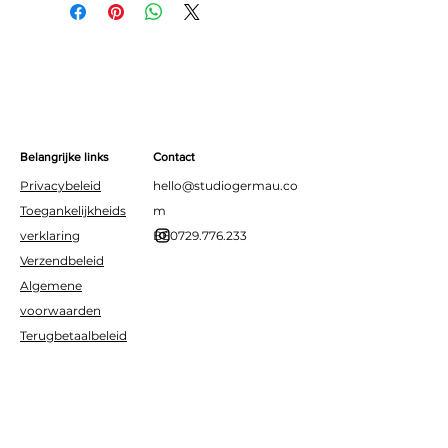
accenten
Ideaal voor verjaardagen,
Materiaal: karton/papier
babyshowers, bruiloften of
Diameter: ca. 18 cm
een high tea met een
vleugje glamour.
Belangrijke links
Contact
Privacybeleid
hello@studiogermau.co
Toegankelijkheids
m
verklaring
BE0729.776.233
Verzendbeleid
Algemene
voorwaarden
Terugbetaalbeleid