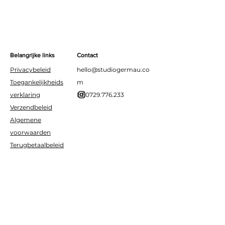
verjaardagstaart.
Belangrijke links
Contact
Privacybeleid
hello@studiogermau.co
Toegankelijkheids
m
verklaring
BE0729.776.233
Verzendbeleid
Algemene
voorwaarden
Terugbetaalbeleid