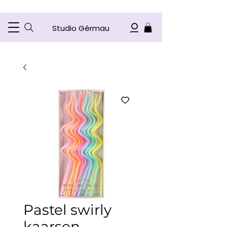
Studio Gérmau
Pastel swirly
kaarsen