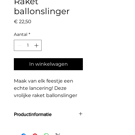
Raket
ballonslinger
Prijs
€ 22,50
Aantal
*
In winkelwagen
Maak van elk feestje een
echte lancering! Deze
vrolijke raket ballonslinger
zit boordevol kleur en
fantasie en is perfect voor
Productinformatie
een themafeest. Eenvoudig
zelf te monteren.
Grootte: 154x130cm
Deze set bevat: 39 ballonnen, 1