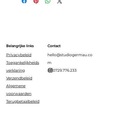
slinger, 3 modeleerballonnen, 1
folie ballon, papieren rietje, 30
stukjes foam tape en 2.5 m
ballonnenslinger
Deze ballonslinger wordt
geleverd als complete DIY-set
en is eenvoudig zelf te
Belangrijke links
Contact
monteren.
Privacybeleid
hello@studiogermau.co
Toegankelijkheids
m
verklaring
BE0729.776.233
Verzendbeleid
Algemene
voorwaarden
Terugbetaalbeleid