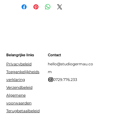
Materiaal: folie
Geschikt voor helium en lucht
Belangrijke links
Contact
Privacybeleid
hello@studiogermau.co
Toegankelijkheids
m
verklaring
BE0729.776.233
Verzendbeleid
Algemene
voorwaarden
Terugbetaalbeleid