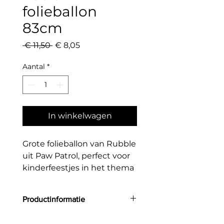
folieballon
83cm
Normale
Verkoopprijs
 € 11,50 
€ 8,05
prijs
Aantal
*
In winkelwagen
Grote folieballon van Rubble
uit Paw Patrol, perfect voor
kinderfeestjes in het thema
Paw Patrol.
Productinformatie
Grootte: 83 cm